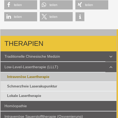
teilen
teilen
teilen
teilen
teilen
THERAPIEN
Unt
Traditionelle Chinesische Medizin
umsc
Unt
Low-Level-Lasertherapie (LLLT)
umsc
Intravenöse Lasertherapie
Schmerzfreie Laserakupunktur
Lokale Lasertherapie
Homöopathie
Intravenöse Sauerstofftherapie (Oxyvenierung)